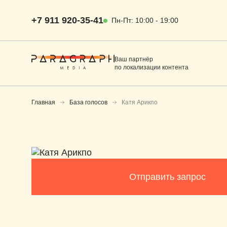
+7 911 920-35-41
Пн-Пт: 10:00 - 19:00
Ваш партнёр
по локализации контента
Главная
База голосов
Катя Арикпо
Локализация для
Локализац
проката, VOD и ТВ
на иностра
языки
Отправить запрос