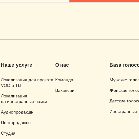
Наши услуги
О нас
База голос
Локализация для проката,
Команда
Мужские голо
VOD и ТВ
Вакансии
Женские голо
Локализация
Детские голос
на иностранные языки
Иностранные 
Аудиопродакшн
Постпродакшн
Студия