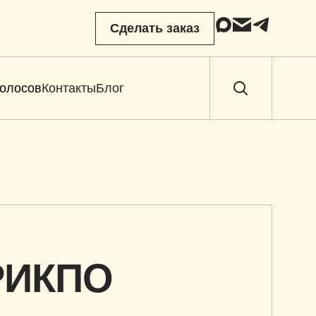
Сделать заказ
голосов
Контакты
Блог
родакшн
Студия
РИКПО