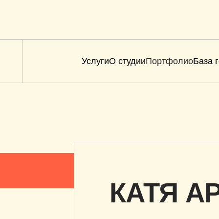
Услуги
О студии
Портфолио
База 
ия
Аудиопродакшн
Постп
нные
КАТЯ А