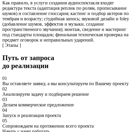
Как правило, в услуги создания аудиоспектакля входят
редактура текста (адаптация реплик по ролям, прописывание
шумов) и составление глоссария; кастинг и подбор актеров по
тембрам и возрасту; студийная запись; звуковой дизайн и foley
(добавление шумов, эффектов и музыки, создание
пространственного звучания); монтаж, сведение и мастеринг
под стандарты площадок; финальная техническая проверка на
предмет оговорок и неправильных ударений.
[ Этапы ]
Путь от запроса
до реализации
01
Вы оставляете заявку, а мы консультируем по Вашему проекту
02
Анализируем задачу и подбираем решение
03
Делаем коммерческое предложение
04
Запуск и реализация проекта
05
Сопровождаем на протяжении всего проекта
Начать с нами работать