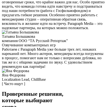
оговоренные сроки, что крайне важно для нас. Особо приятно
видеть, что команда готова идти навстречу и подстраиваться
под наши потребности (работа с Госфильмофондом) и
предлагать гибкие решения. Особенно приятно работать с
менеджерами студии – оперативная обратная связь,
вежливость и желание идти на встречу. Paragraph Media – это
надежные партнеры, на которых можно положиться.
Татьяна Большакова
компания ООО “ТА Русский Репортаж”
Озвучивание компьютерных игр
Работаем с Paragraph Media уже больше трех лет, никаких
нареканий нет. Много актеров, менеджеры всегда погружены
в процесс, помогают нам не только с вопросами дубляжа, но
так же и с общими задачами по звуку. С удовольствием
рекомендую как партнёра!
Яна Федорова
Localization Lead, ChillBase
[ Часто ищут ]
Проверенные
решения
,
которые
выбирают
снова