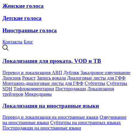
Женские голоса
Детские голоса
Иностранные голоса
Контакты
Блог
Локализация для проката, VOD и ТВ
Перевод и локализация АВП
Дубляж
Закадровое озвучивание
Липсинк
Рекаст
Запись вокала
Диалоговые листы для ГФФ
Монтажно-диалоговые листы для ГФФ
Субтитры
Субтитры
SDH
Тифлокомментарии
Постпродакшн
Локализация
трейлеров
Микродрамы
Локализация на иностранные языки
Перевод и локализация на иностранные языки
Озвучивание
на иностранные языки
Субтитры на иностранных языках
Постпродакшн на иностранные языки