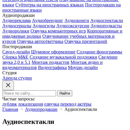
языки
Субтитры на иностранных языках
Постпродакшн на
иностранные языки
Аудиопродакшн
Аудиореклама
Аудиобрендинг
Аудиокниги
Аудиоспектакли
Аудиосериалы
Аудиогиды
Аудиоэкскурсии
Аудиоподкасты
Аудиоролики
Озвучка компьютерных игр
Корпоративные и
имиджевые ролики
Озвучивание учебных материалов и
курсов
Озвучка автоответчика
Озвучка презентаций
Постпродакшн
Саунд-дизайн
Шумовое оформление
Создание фонограммы
Сборка M&E
Создание музыкальной подложки
Сведение
звука 2,0 и 5.1
Монтаж подкастов
Монтаж аудио и
видеоматериалов
Видеографика
Моушн-дизайн
Студия
Аренда студии
Найти
Частые запросы:
дубляж
локализация
озвучка
перевод
актёры
Главная
Аудиопродакшн
Аудиоспектакли
Аудиоспектакли