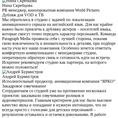
Нина Скребцова
PR менеджер, кинопрокатная компания World Pictures
Дубляж для VOD и ТВ
Мы обратились в студию с задачей по локализации
анимационного сериала на английский язык. Для нас крайне
важно было привлечь к дубляжу актеров – носителей языка,
которые смогут точно передать характер персонажей. Команда
Paragraph Media проявила себя с лучшей стороны, показав
свою вовлеченность и внимательность к деталям, при подборе
каста учла все наши пожелания. Особенно хочется отметить
комфортную коммуникацию с менеджерами студии,
оперативную обратную связь и готовность идти на встречу.
Искренне рекомендуем студию как партнера, на которого
можно положиться!
Андрей Бурмистров
Исполнительный продюсер, анимационная компания “ЯРКО”
Закадровое озвучивание
Сотрудничаем со студией уже на протяжении нескольких
проектов: заказывали озвучивание роликов и
аудиоматериалов. Главным критерием для нас было высокое
качество звука и попадание в нужную интонацию, что не
всегда просто с голосами для детских персонажей –
результатом оставались и остаемся довольными. В работе