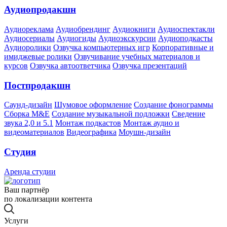
Аудиопродакшн
Аудиореклама
Аудиобрендинг
Аудиокниги
Аудиоспектакли
Аудиосериалы
Аудиогиды
Аудиоэкскурсии
Аудиоподкасты
Аудиоролики
Озвучка компьютерных игр
Корпоративные и
имиджевые ролики
Озвучивание учебных материалов и
курсов
Озвучка автоответчика
Озвучка презентаций
Постпродакшн
Саунд-дизайн
Шумовое оформление
Создание фонограммы
Сборка M&E
Создание музыкальной подложки
Сведение
звука 2,0 и 5.1
Монтаж подкастов
Монтаж аудио и
видеоматериалов
Видеографика
Моушн-дизайн
Студия
Аренда студии
Ваш партнёр
по локализации контента
Услуги