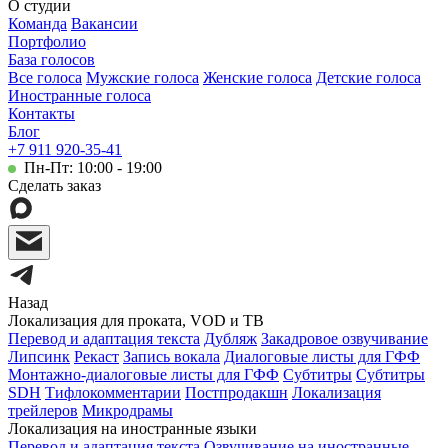
О студии
Команда
Вакансии
Портфолио
База голосов
Все голоса
Мужские голоса
Женские голоса
Детские голоса
Иностранные голоса
Контакты
Блог
+7 911 920-35-41
Пн-Пт: 10:00 - 19:00
Сделать заказ
Назад
Локализация для проката, VOD и ТВ
Перевод и адаптация текста
Дубляж
Закадровое озвучивание
Липсинк
Рекаст
Запись вокала
Диалоговые листы для ГФФ
Монтажно-диалоговые листы для ГФФ
Субтитры
Субтитры
SDH
Тифлокомментарии
Постпродакшн
Локализация
трейлеров
Микродрамы
Локализация на иностранные языки
Перевод и адаптация текста
Озвучивание на иностранные