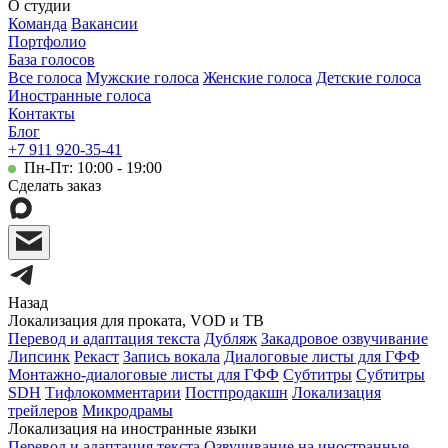
О студии
Команда
Вакансии
Портфолио
База голосов
Все голоса
Мужские голоса
Женские голоса
Детские голоса
Иностранные голоса
Контакты
Блог
+7 911 920-35-41
Пн-Пт: 10:00 - 19:00
Сделать заказ
Назад
Локализация для проката, VOD и ТВ
Перевод и адаптация текста
Дубляж
Закадровое озвучивание
Липсинк
Рекаст
Запись вокала
Диалоговые листы для ГФФ
Монтажно-диалоговые листы для ГФФ
Субтитры
Субтитры
SDH
Тифлокомментарии
Постпродакшн
Локализация
трейлеров
Микродрамы
Локализация на иностранные языки
Перевод и адаптация текста
Озвучивание на иностранные