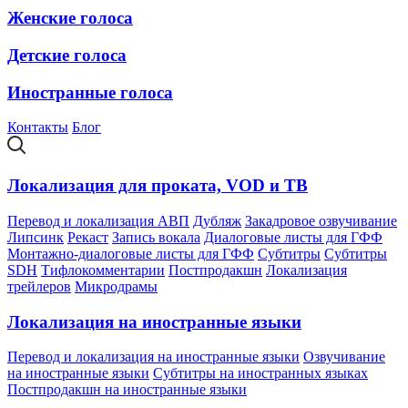
Женские голоса
Детские голоса
Иностранные голоса
Контакты
Блог
Локализация для проката, VOD и ТВ
Перевод и локализация АВП
Дубляж
Закадровое озвучивание
Липсинк
Рекаст
Запись вокала
Диалоговые листы для ГФФ
Монтажно-диалоговые листы для ГФФ
Субтитры
Субтитры
SDH
Тифлокомментарии
Постпродакшн
Локализация
трейлеров
Микродрамы
Локализация на иностранные языки
Перевод и локализация на иностранные языки
Озвучивание
на иностранные языки
Субтитры на иностранных языках
Постпродакшн на иностранные языки