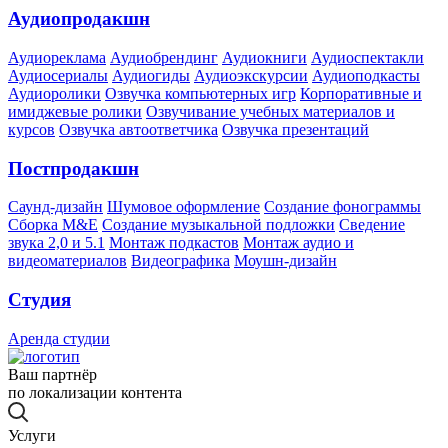
Аудиопродакшн
Аудиореклама
Аудиобрендинг
Аудиокниги
Аудиоспектакли
Аудиосериалы
Аудиогиды
Аудиоэкскурсии
Аудиоподкасты
Аудиоролики
Озвучка компьютерных игр
Корпоративные и
имиджевые ролики
Озвучивание учебных материалов и
курсов
Озвучка автоответчика
Озвучка презентаций
Постпродакшн
Саунд-дизайн
Шумовое оформление
Создание фонограммы
Сборка M&E
Создание музыкальной подложки
Сведение
звука 2,0 и 5.1
Монтаж подкастов
Монтаж аудио и
видеоматериалов
Видеографика
Моушн-дизайн
Студия
Аренда студии
Ваш партнёр
по локализации контента
Услуги