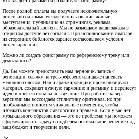
Кто владеет правами на созданную фонограмму?
После полной оплаты вы получаете исключительную
лицензию на коммерческое использование: живые
выступления, публикация на стримингах, реклама,
образовательный контент. Мы не размещаем ваши заказы в
открытом доступе без согласия. При использовании сэмплов
из сторонних библиотек заранее согласовываем условия
лицензирования.
Можно ли создать фонограмму по референсному треку или
демо-записи?
Да. Вы можете предоставить нам черновик, запись с
репетиции, ссылку на трек-референс или даже напевать
мелодию голосом. Наши аранжировщики проанализируют
материал, сохранят нужную гармонию и ритмику, и перенесут
идею в профессиональное звучание. При работе с кавер-
версиями мы воссоздаём стилистику оригинала, но при
необходимости вносим уникальные изменения, чтобы
избежать конфликтов с авторскими правами. Если у вас нет
музыкального образования — это не проблема: мы поможем
сформулировать задачу и подберём оптимальное решение под
ваш бюджет и творческие цели.