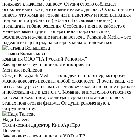
подходят к каждому запросу. Студия строго соблюдает
оговоренные сроки, что крайне важно для нас. Особо приятно
видеть, что команда готова идти навстречу и подстраиваться
под наши потребности (работа с Госфильмофондом) и
предлагать гибкие решения. Особенно приятно работать с
менеджерами студии – оперативная обратная связь,
вежливость и желание идти на встречу. Paragraph Media – это
надежные партнеры, на которых можно положиться.
Татьяна Большакова
компания ООО “ТА Русский Репортаж”
Закадровое озвучивание для кинопроката
Монтаж трейлеров
Студия Paragraph Media - это надежный партнер, которому
можно доверить проекты любой сложности. Я очень рада, что
всегда могу рассчитывать на человеческое отношение в работе
и небезразличие к контенту. Команда внимательно относится
ко всем пожеланиям, соблюдает сроки и помогает на всех
этапах подготовки фильма. От души рекомендую к
сотрудничеству!
Надя Талеева
Технический директор КиноАртПро
Перевод
Закадровое озвучивание для VOD и ТВ