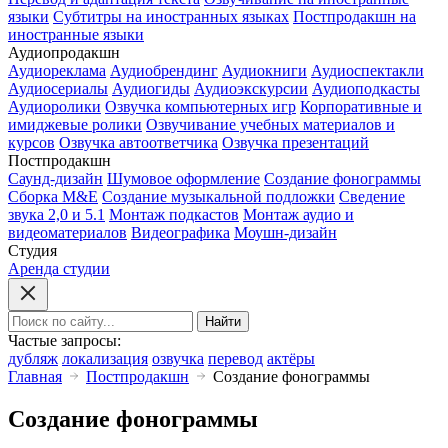
языки
Субтитры на иностранных языках
Постпродакшн на
иностранные языки
Аудиопродакшн
Аудиореклама
Аудиобрендинг
Аудиокниги
Аудиоспектакли
Аудиосериалы
Аудиогиды
Аудиоэкскурсии
Аудиоподкасты
Аудиоролики
Озвучка компьютерных игр
Корпоративные и
имиджевые ролики
Озвучивание учебных материалов и
курсов
Озвучка автоответчика
Озвучка презентаций
Постпродакшн
Саунд-дизайн
Шумовое оформление
Создание фонограммы
Сборка M&E
Создание музыкальной подложки
Сведение
звука 2,0 и 5.1
Монтаж подкастов
Монтаж аудио и
видеоматериалов
Видеографика
Моушн-дизайн
Студия
Аренда студии
Найти
Частые запросы:
дубляж
локализация
озвучка
перевод
актёры
Главная
Постпродакшн
Создание фонограммы
Создание фонограммы