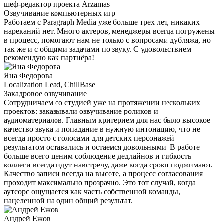
шеф-редактор проекта Arzamas
Озвучивание компьютерных игр
Работаем с Paragraph Media уже больше трех лет, никаких
нареканий нет. Много актеров, менеджеры всегда погружены
в процесс, помогают нам не только с вопросами дубляжа, но
так же и с общими задачами по звуку. С удовольствием
рекомендую как партнёра!
Яна Федорова
Localization Lead, ChillBase
Закадровое озвучивание
Сотрудничаем со студией уже на протяжении нескольких
проектов: заказывали озвучивание роликов и
аудиоматериалов. Главным критерием для нас было высокое
качество звука и попадание в нужную интонацию, что не
всегда просто с голосами для детских персонажей –
результатом оставались и остаемся довольными. В работе
больше всего ценим соблюдение дедлайнов и гибкость —
коллеги всегда идут навстречу, даже когда сроки поджимают.
Качество записи всегда на высоте, а процесс согласования
проходит максимально прозрачно. Это тот случай, когда
аутсорс ощущается как часть собственной команды,
нацеленной на один общий результат.
Андрей Ежов