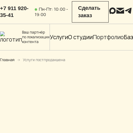
Сделать
+7 911 920-
Пн-Пт: 10:00 -
19:00
35-41
заказ
Ваш партнёр
Услуги
О студии
Портфолио
Баз
по локализации
контента
Главная
Услуги постпродакшена
Локализация
Локализация
для проката,
на иностранные
VOD и ТВ
языки